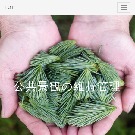
TOP
Toggl
navig
公共景観の維持管理